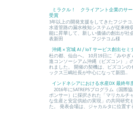
ミラクル！ クライアント企業のサー
受賞
3年以上の開発支援をしてきたフジテコ
水道管路の漏水検知システムが従来検収
能に昇華して、新しい価値の創出
表新田 フジテコム
沖縄 × 宮城 AI / IoT サービス創出セミナ
杜の都、仙台へ。 10月19日に「みやぎ 
進コンソーシアム沖縄（ビズコン）」の合
れました。 開催の契機は、ビズコンの
ックス三嶋社長が中心になって新団...
インドネシアにおける水産DX 最終年度報
2016年にSATREPSプログラム（国際
ポンサー）に採択された「マリカルチ
な生産と安定供給の実現」の共同研究
た。 発表会場は、ジャカルタに位置するイ