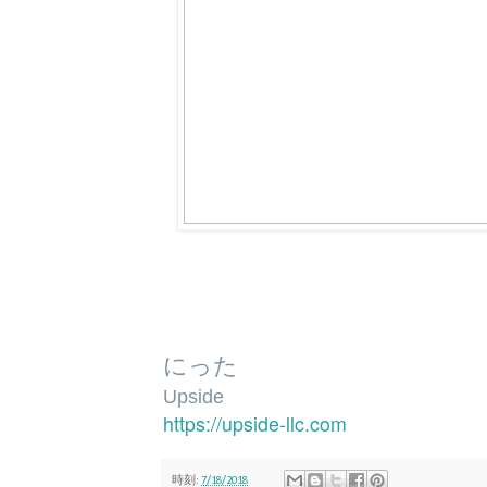
にった
Upside
https://upside-llc.com
時刻:
7/18/2018