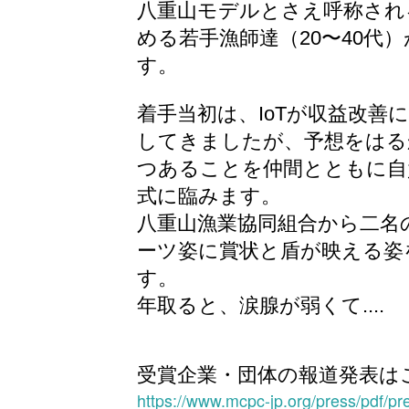
八重山モデルとさえ呼称され
める若手漁師達（20〜40代
す。
着手当初は、IoTが収益改善
してきましたが、予想をはる
つあることを仲間とともに自負し
式に臨みます。
八重山漁業協同組合から二名
ーツ姿に賞状と盾が映える姿
す。
年取ると、涙腺が弱くて....
受賞企業・団体の報道発表は
https://www.mcpc-jp.org/press/pdf/p