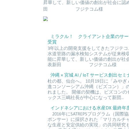
昇華して、新しい価値の創出が社会
田 フジテコム様 
ミラクル！ クライアント企業のサー
受賞
3年以上の開発支援をしてきたフジテコ
水道管路の漏水検知システムが従来検収
能に昇華して、新しい価値の創出
表新田 フジテコム
沖縄 × 宮城 AI / IoT サービス創出セミナ
杜の都、仙台へ。 10月19日に「みやぎ 
進コンソーシアム沖縄（ビズコン）」の合
れました。 開催の契機は、ビズコンの
ックス三嶋社長が中心になって新団...
インドネシアにおける水産DX 最終年度報
2016年にSATREPSプログラム（国際
ポンサー）に採択された「マリカルチ
な生産と安定供給の実現」の共同研究