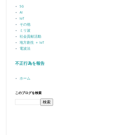
5G
AI
IoT
その他
ミリ波
社会貢献活動
地方創生 ＋ IoT
電波法
不正行為を報告
ホーム
このブログを検索