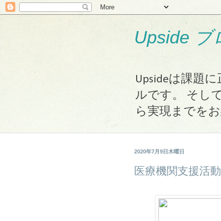
Upside 
Upsideは
ルです。 そし
ら実現までをお
2020年7月9日木曜日
医療機関支援活動 